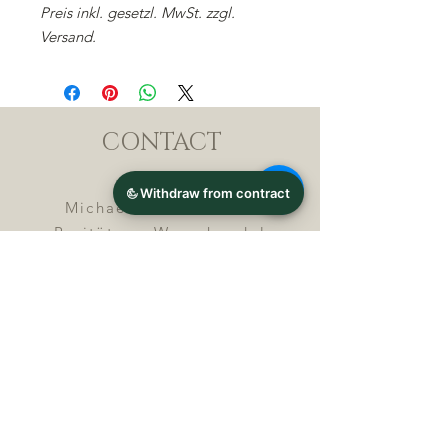
Preis inkl. gesetzl. MwSt. zzgl.
Versand.
CONTACT
Michael Lothar Wolf -
Raritäten - Warenhandel
Max-Planck-Straße 94, 32107
Bad Salzuflen, Germany
Phone : +
4 9 ( 0 ) 5 2 6 6
/ 9
2 9 9 5 1
E-Mail :
info@chocolatemoldsmuseum.
com
USt.-Identification-No : D E
3