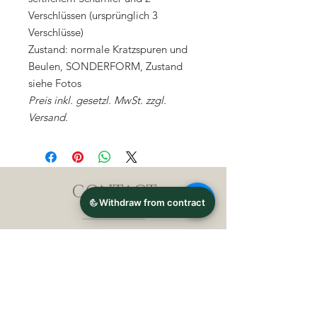
Verschlüssen (ursprünglich 3
Verschlüsse)
Zustand: normale Kratzspuren und
Beulen, SONDERFORM, Zustand
siehe Fotos
Preis inkl. gesetzl. MwSt. zzgl.
Versand.
CONTACT
Michael Lothar Wolf -
Raritäten - Warenhandel
Max-Planck-Straße 94, 32107
Bad Salzuflen, Germany
Phone : +
4 9 ( 0 ) 5 2 6 6
/ 9