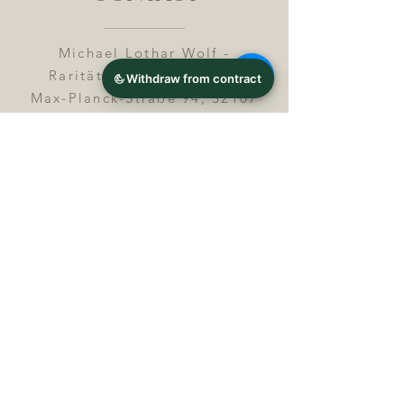
Michael Lothar Wolf -
Raritäten - Warenhandel
Max-Planck-Straße 94, 32107
Bad Salzuflen, Germany
Phone : +
4 9 ( 0 ) 5 2 6 6
/ 9
2 9 9 5 1
E-Mail :
info@chocolatemoldsmuseum.
com
USt.-Identification-No : D E
3
0 0 8 2 8 0 0 8
JOIN OUR MAILING LIST