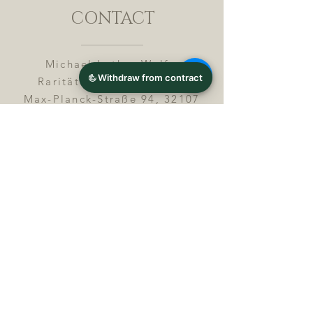
CONTACT
Michael Lothar Wolf -
Raritäten - Warenhandel
Max-Planck-Straße 94, 32107
Bad Salzuflen, Germany
Phone : +
4 9 ( 0 ) 5 2 6 6
/ 9
2 9 9 5 1
E-Mail :
info@chocolatemoldsmuseum.
com
USt.-Identification-No : D E
3
0 0 8 2 8 0 0 8
JOIN OUR MAILING LIST