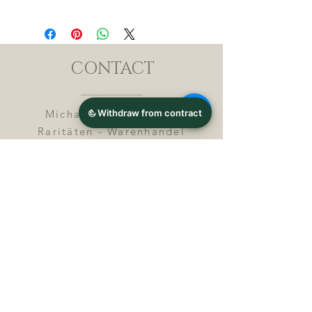
CONTACT
Michael Lothar Wolf -
Raritäten - Warenhandel
Max-Planck-Straße 94, 32107
Bad Salzuflen, Germany
Phone : +
4 9 ( 0 ) 5 2 6 6
/ 9
2 9 9 5 1
E-Mail :
info@chocolatemoldsmuseum.
com
USt.-Identification-No : D E
3
0 0 8 2 8 0 0 8