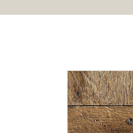
HOME
SHOP
ABOUT US
Professional chocolate molds