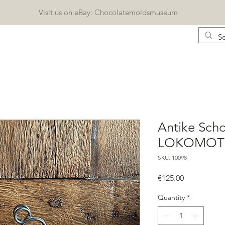
Visit us on eBay: Chocolatemoldsmuseum
CONTACT
KATALOG
BLOG
Geschenkkarte
Antike Sch
LOKOMOTIV
SKU: 10098
Price
€125.00
Quantity
*