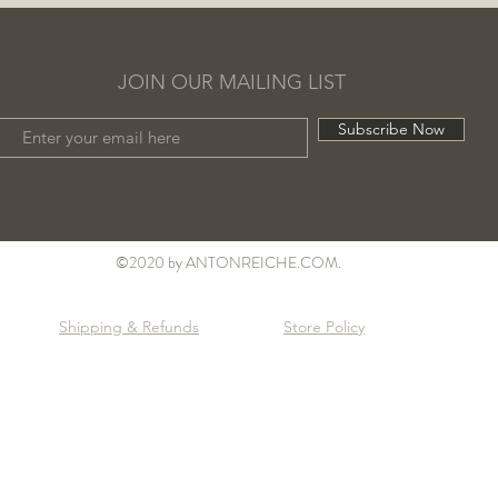
JOIN OUR MAILING LIST
Subscribe Now
©2020 by ANTONREICHE.COM.
Shipping & Refunds
Store Policy