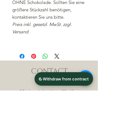
OHNE Schokolade. Sollten Sie eine
größere Stückzahl benötigen,
kontaktieren Sie uns bitte.
Preis inkl. gesetzl. MwSt. zzgl.
Versand.
CONTACT
Michael Lothar Wolf -
Raritäten - Warenhandel
Max-Planck-Straße 94, 32107
Bad Salzuflen, Germany
Phone : +
4 9 ( 0 ) 5 2 6 6
/ 9
2 9 9 5 1