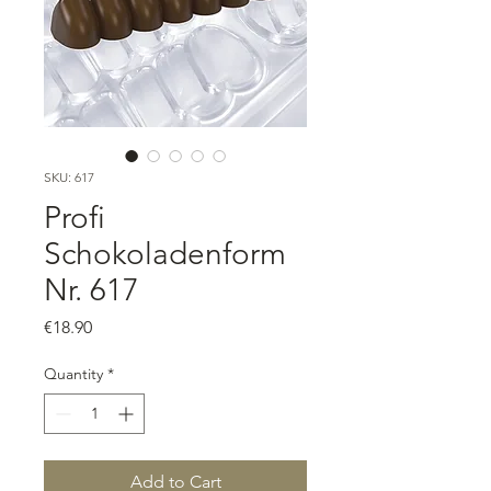
SKU: 617
Profi
Schokoladenform
Nr. 617
Price
€18.90
Quantity
*
Add to Cart