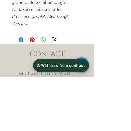
größere Stückzahl benötigen,
kontaktieren Sie uns bitte.
Preis inkl. gesetzl. MwSt. zzgl.
Versand.
CONTACT
Michael Lothar Wolf -
Raritäten - Warenhandel
Max-Planck-Straße 94, 32107
Bad Salzuflen, Germany
Phone : +
4 9 ( 0 ) 5 2 6 6
/ 9
2 9 9 5 1
E-Mail :
info@chocolatemoldsmuseum.