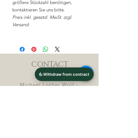
größere Stückzahl benötigen,
kontaktieren Sie uns bitte.
Preis inkl. gesetzl. MwSt. zzgl.
Versand.
CONTACT
Michael Lothar Wolf -
Raritäten - Warenhandel
Max-Planck-Straße 94, 32107
Bad Salzuflen, Germany
Phone : +
4 9 ( 0 ) 5 2 6 6
/ 9
2 9 9 5 1
E-Mail :