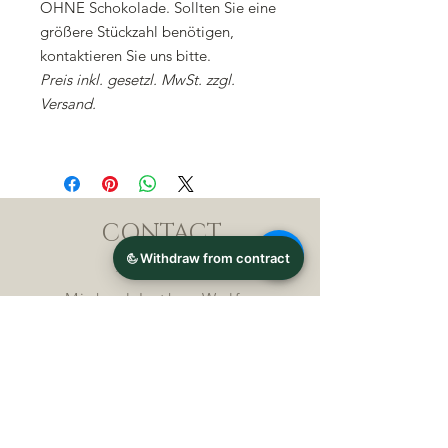
OHNE Schokolade. Sollten Sie eine
größere Stückzahl benötigen,
kontaktieren Sie uns bitte.
Preis inkl. gesetzl. MwSt. zzgl.
Versand.
CONTACT
Michael Lothar Wolf -
Raritäten - Warenhandel
Max-Planck-Straße 94, 32107
Bad Salzuflen, Germany
Phone : +
4 9 ( 0 ) 5 2 6 6
/ 9
2 9 9 5 1