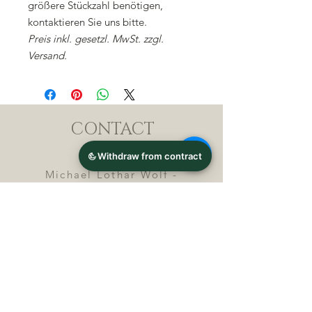
größere Stückzahl benötigen,
kontaktieren Sie uns bitte.
Preis inkl. gesetzl. MwSt. zzgl.
Versand.
CONTACT
Michael Lothar Wolf -
Raritäten - Warenhandel
Max-Planck-Straße 94, 32107
Bad Salzuflen, Germany
Phone : +
4 9 ( 0 ) 5 2 6 6
/ 9
2 9 9 5 1
E-Mail :
info@chocolatemoldsmuseum.