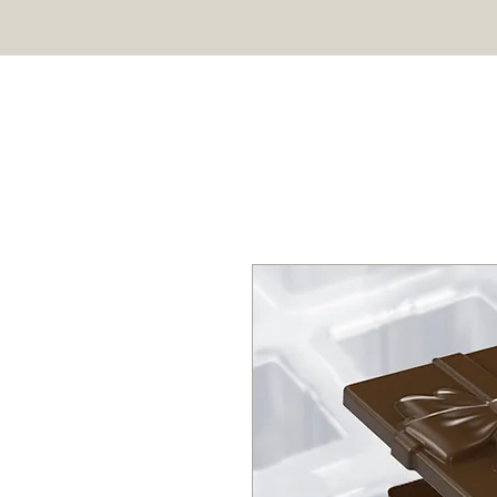
HOME
SHOP
ABOUT US
Professional chocolate molds