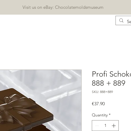
Visit us on eBay: Chocolatemoldsmuseum
CONTACT
KATALOG
BLOG
Geschenkkarte
Profi Scho
888 + 889
SKU: 888+889
Price
€37.90
Quantity
*