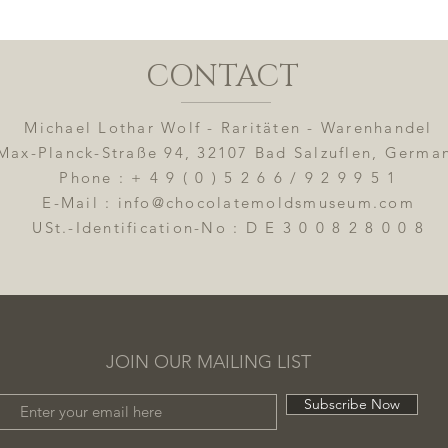
CONTACT
Michael Lothar Wolf - Raritäten - Warenhandel
Max-Planck-Straße 94, 32107 Bad Salzuflen, Germa
Phone : + 4 9 ( 0 ) 5 2 6 6 / 9 2 9 9 5 1
E-Mail : info@chocolatemoldsmuseum.com
USt.-Identification-No : D E 3 0 0 8 2 8 0 0 8
JOIN OUR MAILING LIST
Subscribe Now