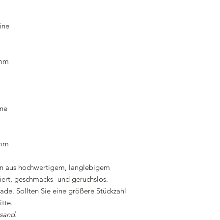
ine
 mm
ine
 mm
en aus hochwertigem, langlebigem
ziert, geschmacks- und geruchslos.
e. Sollten Sie eine größere Stückzahl
tte.
rsand.