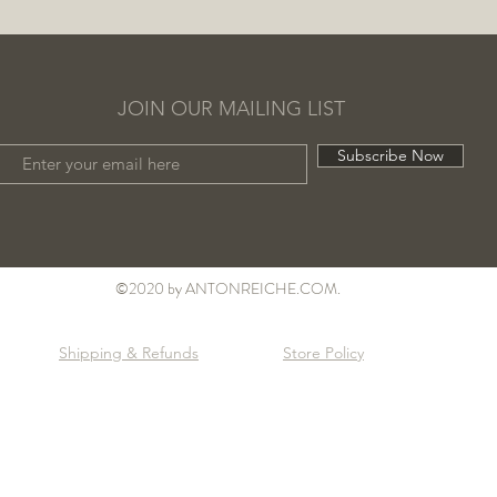
JOIN OUR MAILING LIST
Subscribe Now
©2020 by ANTONREICHE.COM.
Shipping & Refunds
Store Policy