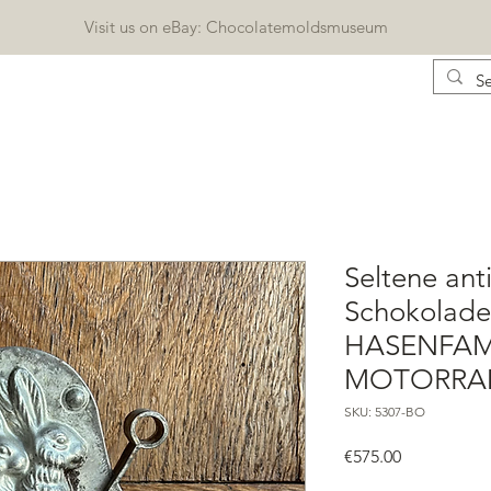
Visit us on eBay: Chocolatemoldsmuseum
CONTACT
KATALOG
BLOG
Geschenkkarte
Seltene ant
Schokolad
HASENFAM
MOTORRAD,
SKU: 5307-BO
Price
€575.00