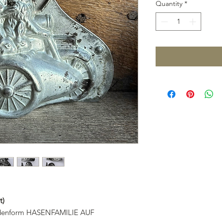
Quantity
*
t)
oladenform HASENFAMILIE AUF