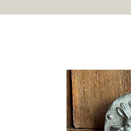
HOME
SHOP
ABOUT US
Professional chocolate molds