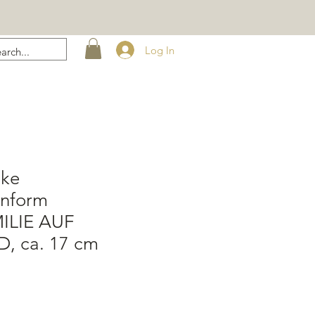
Log In
ike
enform
ILIE AUF
 ca. 17 cm