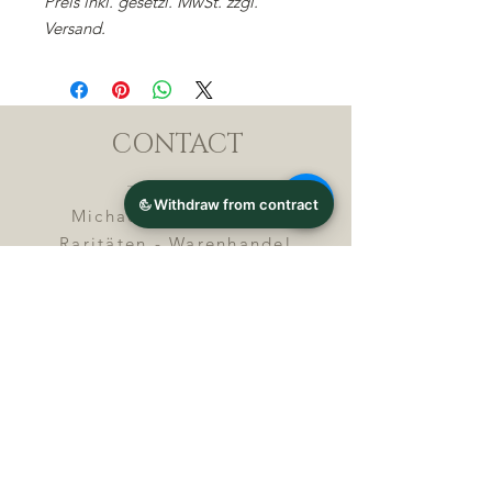
Preis inkl. gesetzl. MwSt. zzgl.
Versand.
CONTACT
Michael Lothar Wolf -
Raritäten - Warenhandel
Max-Planck-Straße 94, 32107
Bad Salzuflen, Germany
Phone : +
4 9 ( 0 ) 5 2 6 6
/ 9
2 9 9 5 1
E-Mail :
info@chocolatemoldsmuseum.
com
USt.-Identification-No : D E
3
0 0 8 2 8 0 0 8