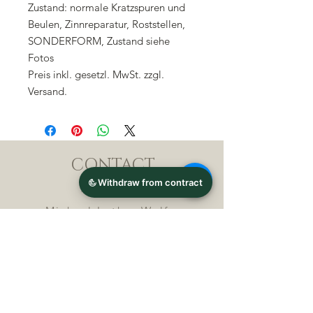
Zustand: normale Kratzspuren und
Beulen, Zinnreparatur, Roststellen,
SONDERFORM, Zustand siehe
Fotos
Preis inkl. gesetzl. MwSt. zzgl.
Versand.
CONTACT
Michael Lothar Wolf -
Raritäten - Warenhandel
Max-Planck-Straße 94, 32107
Bad Salzuflen, Germany
Phone : +
4 9 ( 0 ) 5 2 6 6
/ 9
2 9 9 5 1